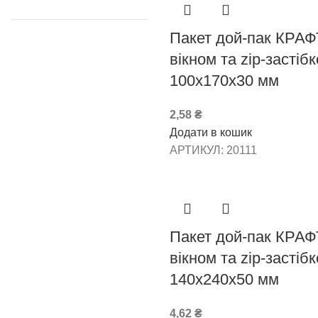
Пакет дой-пак КРАФ
вікном та zip-застіб
100х170х30 мм
2,58
₴
Додати в кошик
АРТИКУЛ:
20111
Пакет дой-пак КРАФ
вікном та zip-застіб
140х240х50 мм
4,62
₴