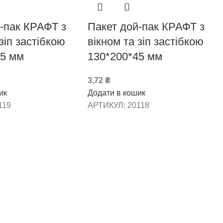
-пак КРАФТ з
Пакет дой-пак КРАФТ з
зіп застібкою
вікном та зіп застібкою
45 мм
130*200*45 мм
3,72
₴
ик
Додати в кошик
119
АРТИКУЛ:
20118