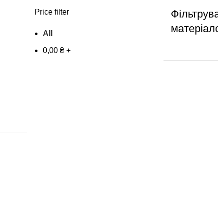
Price filter
Фільтрув
матеріал
All
0,00
₴
+