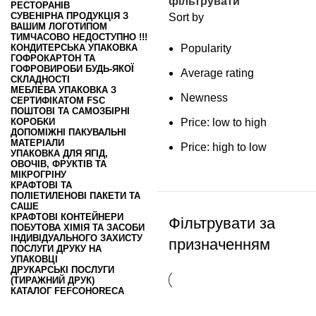
фільтрувати
РЕСТОРАНІВ
СУВЕНІРНА ПРОДУКЦІЯ З
Sort by
ВАШИМ ЛОГОТИПОМ
ТИМЧАСОВО НЕДОСТУПНО !!!
КОНДИТЕРСЬКА УПАКОВКА
Popularity
ГОФРОКАРТОН ТА
ГОФРОВИРОБИ БУДЬ-ЯКОЇ
Average rating
СКЛАДНОСТІ
МЕБЛЕВА УПАКОВКА З
Newness
СЕРТИФІКАТОМ FSC
ПОШТОВІ ТА САМОЗБІРНІ
КОРОБКИ
Price: low to high
ДОПОМІЖНІ ПАКУВАЛЬНІ
МАТЕРІАЛИ
Price: high to low
УПАКОВКА ДЛЯ ЯГІД,
ОВОЧІВ, ФРУКТІВ ТА
МІКРОГРІНУ
КРАФТОВІ ТА
ПОЛІЕТИЛЕНОВІ ПАКЕТИ ТА
САШЕ
КРАФТОВІ КОНТЕЙНЕРИ
Фільтрувати за
ПОБУТОВА ХІМІЯ ТА ЗАСОБИ
ІНДИВІДУАЛЬНОГО ЗАХИСТУ
призначенням
ПОСЛУГИ ДРУКУ НА
УПАКОВЦІ
ДРУКАРСЬКІ ПОСЛУГИ
(ТИРАЖНИЙ ДРУК)
КАТАЛОГ FEFCO
HORECA