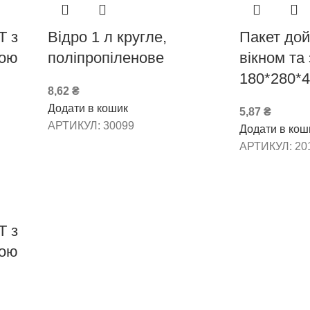
Т з
Відро 1 л кругле,
Пакет дой
кою
поліпропіленове
вікном та 
180*280*
8,62
₴
Додати в кошик
5,87
₴
АРТИКУЛ:
30099
Додати в кош
АРТИКУЛ:
20
Т з
кою