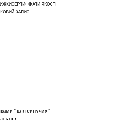
НИЖКИ
СЕРТИФІКАТИ ЯКОСТІ
ІКОВИЙ ЗАПИС
чками “для сипучих”
льтатів