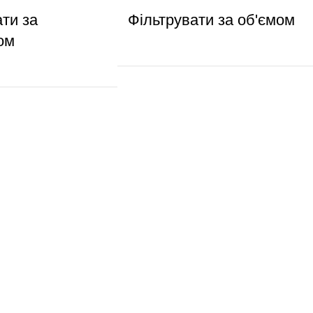
ати за
Фільтрувати за об'ємом
ом