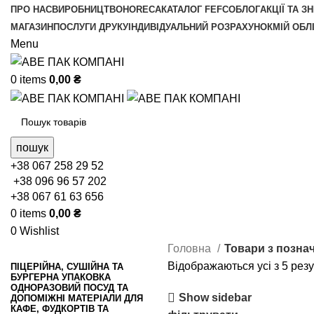
ПРО НАС
ВИРОБНИЦТВО
HORECA
КАТАЛОГ FEFCO
БЛОГ
АКЦІЇ ТА З
МАГАЗИН
ПОСЛУГИ ДРУКУ
ІНДИВІДУАЛЬНИЙ РОЗРАХУНОК
МІЙ ОБЛ
Menu
0
items
0,00
₴
пошук
+38 067 258 29 52
+38 096 96 57 202
+38 067 61 63 656
0
items
0,00
₴
0
Wishlist
Головна
Товари з позна
Відображаються усі з 5 резу
ПІЦЕРІЙНА, СУШІЙНА ТА
БУРГЕРНА УПАКОВКА
ОДНОРАЗОВИЙ ПОСУД ТА
Show sidebar
ДОПОМІЖНІ МАТЕРІАЛИ ДЛЯ
КАФЕ, ФУДКОРТІВ ТА