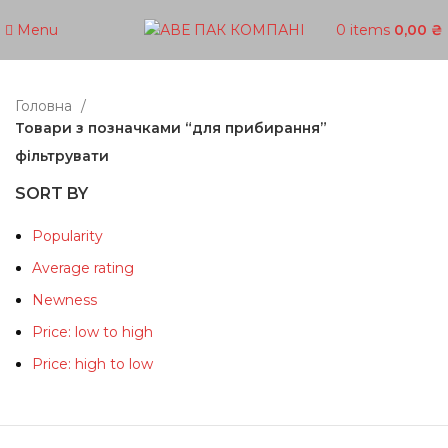
Menu
0
items
0,00
₴
Головна
Товари з позначками “для прибирання”
фільтрувати
SORT BY
Popularity
Average rating
Newness
Price: low to high
Price: high to low