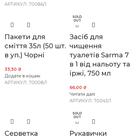
АРТИКУЛ:
70086/1
SOLD
OUT
Пакети для
Засіб для
сміття 35л (50 шт.
чищення
в уп.) Чорні
туалетів Sarma 7
в 1 від нальоту та
33,30
₴
іржі, 750 мл
Додати в кошик
АРТИКУЛ:
70008/1
66,00
₴
Читати далі
АРТИКУЛ:
70043/1
SOLD
OUT
Серветка
Рукавички