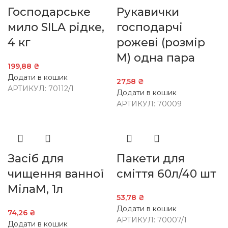
Господарське
Рукавички
мило SILA рідке,
господарчі
4 кг
рожеві (розмір
М) одна пара
199,88
₴
Додати в кошик
27,58
₴
АРТИКУЛ:
70112/1
Додати в кошик
АРТИКУЛ:
70009
Засіб для
Пакети для
чищення ванної
сміття 60л/40 шт
МілаМ, 1л
53,78
₴
Додати в кошик
74,26
₴
АРТИКУЛ:
70007/1
Додати в кошик