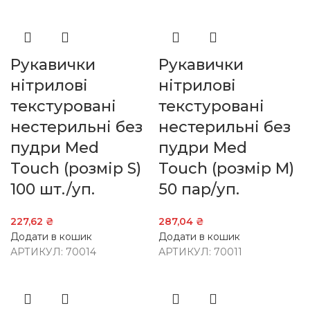
Рукавички
Рукавички
нітрилові
нітрилові
текстуровані
текстуровані
нестерильні без
нестерильні без
пудри Med
пудри Med
Touch (розмір S)
Touch (розмір M)
100 шт./уп.
50 пар/уп.
227,62
₴
287,04
₴
Додати в кошик
Додати в кошик
АРТИКУЛ:
70014
АРТИКУЛ:
70011