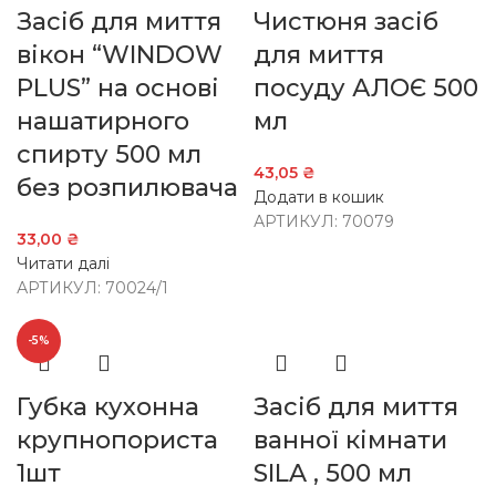
Засіб для миття
Чистюня засіб
вікон “WINDOW
для миття
PLUS” на основі
посуду АЛОЄ 500
нашатирного
мл
спирту 500 мл
43,05
₴
без розпилювача
Додати в кошик
АРТИКУЛ:
70079
33,00
₴
Читати далі
АРТИКУЛ:
70024/1
-5%
Губка кухонна
Засіб для миття
крупнопориста
ванної кімнати
1шт
SILA , 500 мл