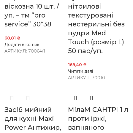
віскозна 10 шт. /
нітрилові
уп. – тм “pro
текстуровані
service” 30*38
нестерильні без
пудри Med
68,81
₴
Touch (розмір L)
Додати в кошик
50 пар/уп.
АРТИКУЛ:
70064/1
169,40
₴
Читати далі
АРТИКУЛ:
70010
Засіб мийний
МілаМ САНТРІ 1 л
для кухні Maxi
проти іржі,
Power Антижир,
вапняного