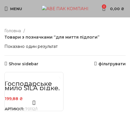
0
MENU
0,00
₴
Головна
Товари з позначками “для миття підлоги”
Показано один результат
Show sidebar
фільтрувати
Господарське
мило SILA рідке,
4 кг
199,88
₴
АРТИКУЛ:
70112/1