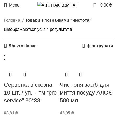
0
Menu
0,00
₴
Головна
Товари з позначками “Чистота”
Відображаються усі з 4 результатів
Show sidebar
фільтрувати
Серветка віскозна
Чистюня засіб для
10 шт. / уп. – тм “pro
миття посуду АЛОЄ
service” 30*38
500 мл
68,81
₴
43,05
₴