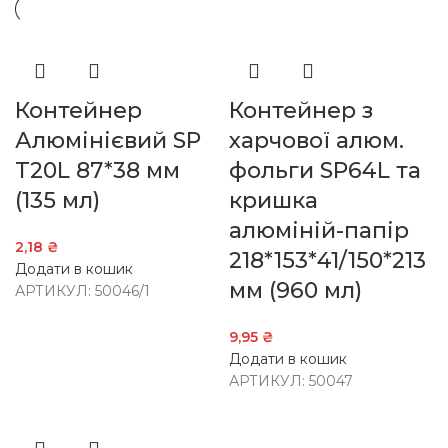
Контейнер
Контейнер з
Алюмінієвий SP
харчової алюм.
T20L 87*38 мм
фольги SP64L та
(135 мл)
кришка
алюміній-папір
2,18
₴
218*153*41/150*213
Додати в кошик
мм (960 мл)
АРТИКУЛ:
50046/1
9,95
₴
Додати в кошик
АРТИКУЛ:
50047