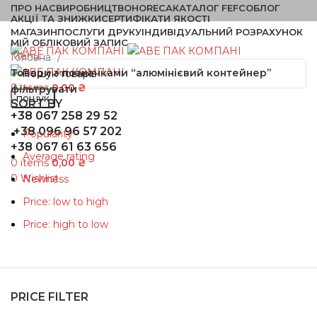
ПРО НАС
ВИРОБНИЦТВО
HORECA
КАТАЛОГ FEFCO
БЛОГ
АКЦІЇ ТА ЗНИЖКИ
СЕРТИФІКАТИ ЯКОСТІ
МАГАЗИН
ПОСЛУГИ ДРУКУ
ІНДИВІДУАЛЬНИЙ РОЗРАХУНОК
МІЙ ОБЛІКОВИЙ ЗАПИС
Menu
Головна
Товари з позначками “алюмінієвий контейнер”
0
items
0,00
₴
фільтрувати
пошук
SORT BY
+38 067 258 29 52
+38 096 96 57 202
Popularity
+38 067 61 63 656
Average rating
0
items
0,00
₴
0
Wishlist
Newness
Price: low to high
Price: high to low
PRICE FILTER