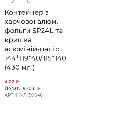
Контейнер з
харчової алюм.
фольги SP24L та
кришка
алюміній-папір
144*119*40/115*140
(430 мл )
4,02
₴
Додати в кошик
АРТИКУЛ:
50046