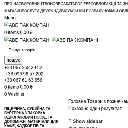
ПРО НАС
ВИРОБНИЦТВО
HORECA
КАТАЛОГ FEFCO
БЛОГ
АКЦІЇ ТА З
МАГАЗИН
ПОСЛУГИ ДРУКУ
ІНДИВІДУАЛЬНИЙ РОЗРАХУНОК
МІЙ ОБЛ
Menu
0
items
0,00
₴
пошук
+38 067 258 29 52
+38 096 96 57 202
+38 067 61 63 656
0
items
0,00
₴
0
Wishlist
Головна
Товари з позначкам
Показано один результат
ПІЦЕРІЙНА, СУШІЙНА ТА
БУРГЕРНА УПАКОВКА
ОДНОРАЗОВИЙ ПОСУД ТА
Show sidebar
ДОПОМІЖНІ МАТЕРІАЛИ ДЛЯ
КАФЕ, ФУДКОРТІВ ТА