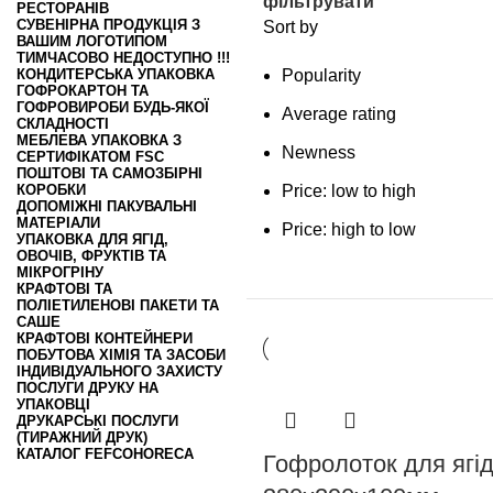
фільтрувати
РЕСТОРАНІВ
СУВЕНІРНА ПРОДУКЦІЯ З
Sort by
ВАШИМ ЛОГОТИПОМ
ТИМЧАСОВО НЕДОСТУПНО !!!
КОНДИТЕРСЬКА УПАКОВКА
Popularity
ГОФРОКАРТОН ТА
ГОФРОВИРОБИ БУДЬ-ЯКОЇ
Average rating
СКЛАДНОСТІ
МЕБЛЕВА УПАКОВКА З
Newness
СЕРТИФІКАТОМ FSC
ПОШТОВІ ТА САМОЗБІРНІ
КОРОБКИ
Price: low to high
ДОПОМІЖНІ ПАКУВАЛЬНІ
МАТЕРІАЛИ
Price: high to low
УПАКОВКА ДЛЯ ЯГІД,
ОВОЧІВ, ФРУКТІВ ТА
МІКРОГРІНУ
КРАФТОВІ ТА
ПОЛІЕТИЛЕНОВІ ПАКЕТИ ТА
САШЕ
КРАФТОВІ КОНТЕЙНЕРИ
ПОБУТОВА ХІМІЯ ТА ЗАСОБИ
ІНДИВІДУАЛЬНОГО ЗАХИСТУ
ПОСЛУГИ ДРУКУ НА
УПАКОВЦІ
ДРУКАРСЬКІ ПОСЛУГИ
(ТИРАЖНИЙ ДРУК)
КАТАЛОГ FEFCO
HORECA
Гофролоток для ягід,