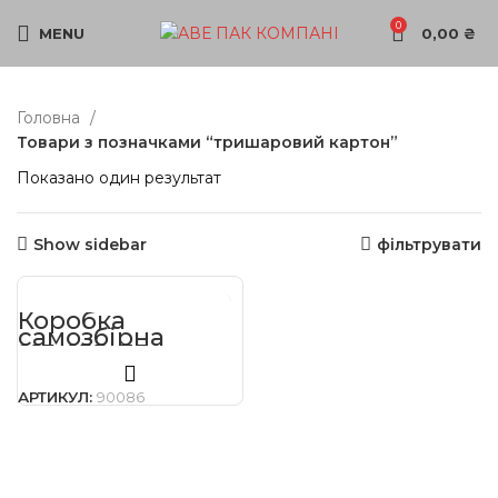
0
MENU
0,00
₴
Головна
Товари з позначками “тришаровий картон”
Показано один результат
Show sidebar
фільтрувати
Коробка
самозбірна
215х155х33мм
Т-22/Е/
АРТИКУЛ:
90086