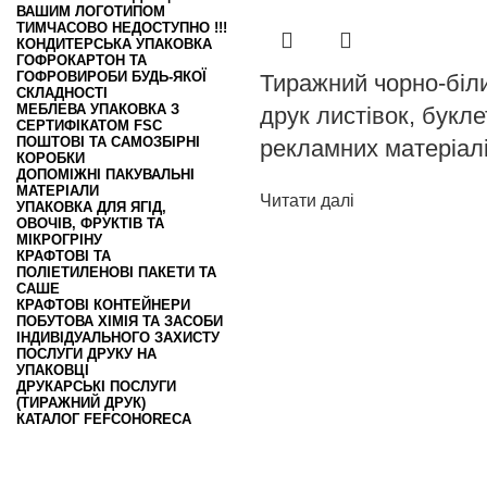
ВАШИМ ЛОГОТИПОМ
ТИМЧАСОВО НЕДОСТУПНО !!!
КОНДИТЕРСЬКА УПАКОВКА
ГОФРОКАРТОН ТА
ГОФРОВИРОБИ БУДЬ-ЯКОЇ
Тиражний чорно-біл
СКЛАДНОСТІ
МЕБЛЕВА УПАКОВКА З
друк листівок, букле
СЕРТИФІКАТОМ FSC
ПОШТОВІ ТА САМОЗБІРНІ
рекламних матеріал
КОРОБКИ
ДОПОМІЖНІ ПАКУВАЛЬНІ
МАТЕРІАЛИ
Читати далі
УПАКОВКА ДЛЯ ЯГІД,
ОВОЧІВ, ФРУКТІВ ТА
МІКРОГРІНУ
КРАФТОВІ ТА
ПОЛІЕТИЛЕНОВІ ПАКЕТИ ТА
САШЕ
КРАФТОВІ КОНТЕЙНЕРИ
ПОБУТОВА ХІМІЯ ТА ЗАСОБИ
ІНДИВІДУАЛЬНОГО ЗАХИСТУ
ПОСЛУГИ ДРУКУ НА
УПАКОВЦІ
ДРУКАРСЬКІ ПОСЛУГИ
(ТИРАЖНИЙ ДРУК)
КАТАЛОГ FEFCO
HORECA