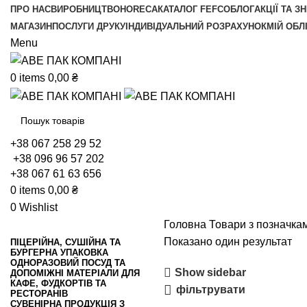
ПРО НАС
ВИРОБНИЦТВО
HORECA
КАТАЛОГ FEFCO
БЛОГ
АКЦІЇ ТА З
МАГАЗИН
ПОСЛУГИ ДРУКУ
ІНДИВІДУАЛЬНИЙ РОЗРАХУНОК
МІЙ ОБЛ
Menu
0
items
0,00
₴
+38 067 258 29 52
+38 096 96 57 202
+38 067 61 63 656
0
items
0,00
₴
0
Wishlist
Головна
Товари з позначкам
Показано один результат
ПІЦЕРІЙНА, СУШІЙНА ТА
БУРГЕРНА УПАКОВКА
ОДНОРАЗОВИЙ ПОСУД ТА
Show sidebar
ДОПОМІЖНІ МАТЕРІАЛИ ДЛЯ
КАФЕ, ФУДКОРТІВ ТА
фільтрувати
РЕСТОРАНІВ
СУВЕНІРНА ПРОДУКЦІЯ З