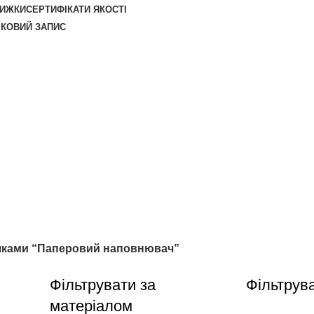
НИЖКИ
СЕРТИФІКАТИ ЯКОСТІ
ІКОВИЙ ЗАПИС
чками “Паперовий наповнювач”
Фільтрувати за
Фільтрув
матеріалом