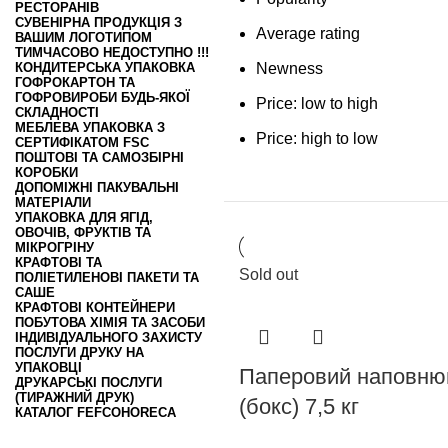
РЕСТОРАНІВ
СУВЕНІРНА ПРОДУКЦІЯ З
Average rating
ВАШИМ ЛОГОТИПОМ
ТИМЧАСОВО НЕДОСТУПНО !!!
КОНДИТЕРСЬКА УПАКОВКА
Newness
ГОФРОКАРТОН ТА
ГОФРОВИРОБИ БУДЬ-ЯКОЇ
Price: low to high
СКЛАДНОСТІ
МЕБЛЕВА УПАКОВКА З
Price: high to low
СЕРТИФІКАТОМ FSC
ПОШТОВІ ТА САМОЗБІРНІ
КОРОБКИ
ДОПОМІЖНІ ПАКУВАЛЬНІ
МАТЕРІАЛИ
УПАКОВКА ДЛЯ ЯГІД,
ОВОЧІВ, ФРУКТІВ ТА
МІКРОГРІНУ
КРАФТОВІ ТА
Sold out
ПОЛІЕТИЛЕНОВІ ПАКЕТИ ТА
САШЕ
КРАФТОВІ КОНТЕЙНЕРИ
ПОБУТОВА ХІМІЯ ТА ЗАСОБИ
ІНДИВІДУАЛЬНОГО ЗАХИСТУ
ПОСЛУГИ ДРУКУ НА
УПАКОВЦІ
Паперовий наповню
ДРУКАРСЬКІ ПОСЛУГИ
(ТИРАЖНИЙ ДРУК)
(бокс) 7,5 кг
КАТАЛОГ FEFCO
HORECA