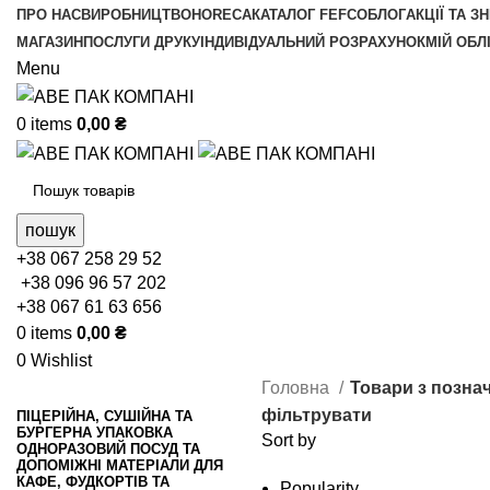
ПРО НАС
ВИРОБНИЦТВО
HORECA
КАТАЛОГ FEFCO
БЛОГ
АКЦІЇ ТА З
МАГАЗИН
ПОСЛУГИ ДРУКУ
ІНДИВІДУАЛЬНИЙ РОЗРАХУНОК
МІЙ ОБЛ
Menu
0
items
0,00
₴
пошук
+38 067 258 29 52
+38 096 96 57 202
+38 067 61 63 656
0
items
0,00
₴
0
Wishlist
Головна
Товари з позна
фільтрувати
ПІЦЕРІЙНА, СУШІЙНА ТА
БУРГЕРНА УПАКОВКА
Sort by
ОДНОРАЗОВИЙ ПОСУД ТА
ДОПОМІЖНІ МАТЕРІАЛИ ДЛЯ
КАФЕ, ФУДКОРТІВ ТА
Popularity