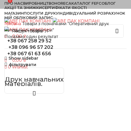
0
0
ПРО НАС
ВИРОБНИЦТВО
HORECA
КАТАЛОГ FEFCO
БЛОГ
АКЦІЇ ТА ЗНИЖКИ
СЕРТИФІКАТИ ЯКОСТІ
МАГАЗИН
ПОСЛУГИ ДРУКУ
ІНДИВІДУАЛЬНИЙ РОЗРАХУНОК
МІЙ ОБЛІКОВИЙ ЗАПИС
Menu
Головна
Товари з позначками “Оперативний друк
методичної літератури”
0,00
₴
Показано один результат
+38 067 258 29 52
+38 096 96 57 202
+38 067 61 63 656
Show sidebar
0,00
₴
фільтрувати
0
Wishlist
Друк навчальних
матеріалів,
методичних
посібників