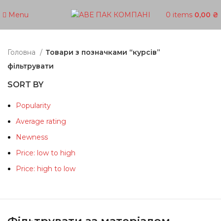
Menu
0
items
0,00
₴
Головна
Товари з позначками “курсів”
фільтрувати
SORT BY
Popularity
Average rating
Newness
Price: low to high
Price: high to low