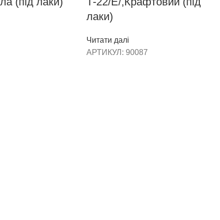
іла (під лаки)
Т-22/Е/,Крафтовий (під
лаки)
Читати далі
АРТИКУЛ:
90087