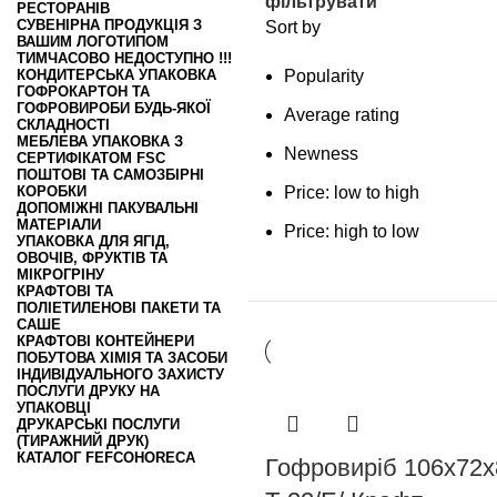
фільтрувати
РЕСТОРАНІВ
СУВЕНІРНА ПРОДУКЦІЯ З
Sort by
ВАШИМ ЛОГОТИПОМ
ТИМЧАСОВО НЕДОСТУПНО !!!
КОНДИТЕРСЬКА УПАКОВКА
Popularity
ГОФРОКАРТОН ТА
ГОФРОВИРОБИ БУДЬ-ЯКОЇ
Average rating
СКЛАДНОСТІ
МЕБЛЕВА УПАКОВКА З
Newness
СЕРТИФІКАТОМ FSC
ПОШТОВІ ТА САМОЗБІРНІ
КОРОБКИ
Price: low to high
ДОПОМІЖНІ ПАКУВАЛЬНІ
МАТЕРІАЛИ
Price: high to low
УПАКОВКА ДЛЯ ЯГІД,
ОВОЧІВ, ФРУКТІВ ТА
МІКРОГРІНУ
КРАФТОВІ ТА
ПОЛІЕТИЛЕНОВІ ПАКЕТИ ТА
САШЕ
КРАФТОВІ КОНТЕЙНЕРИ
ПОБУТОВА ХІМІЯ ТА ЗАСОБИ
ІНДИВІДУАЛЬНОГО ЗАХИСТУ
ПОСЛУГИ ДРУКУ НА
УПАКОВЦІ
ДРУКАРСЬКІ ПОСЛУГИ
(ТИРАЖНИЙ ДРУК)
КАТАЛОГ FEFCO
HORECA
Гофровиріб 106х72х