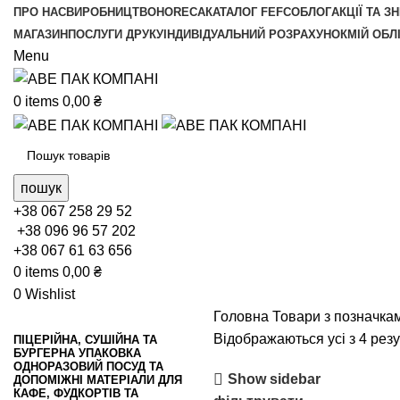
ПРО НАС
ВИРОБНИЦТВО
HORECA
КАТАЛОГ FEFCO
БЛОГ
АКЦІЇ ТА З
МАГАЗИН
ПОСЛУГИ ДРУКУ
ІНДИВІДУАЛЬНИЙ РОЗРАХУНОК
МІЙ ОБЛ
Menu
0
items
0,00
₴
пошук
+38 067 258 29 52
+38 096 96 57 202
+38 067 61 63 656
0
items
0,00
₴
0
Wishlist
Головна
Товари з позначкам
Відображаються усі з 4 резу
ПІЦЕРІЙНА, СУШІЙНА ТА
БУРГЕРНА УПАКОВКА
ОДНОРАЗОВИЙ ПОСУД ТА
Show sidebar
ДОПОМІЖНІ МАТЕРІАЛИ ДЛЯ
КАФЕ, ФУДКОРТІВ ТА