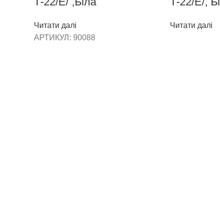
Т-22/Е/ ,Біла
Т-22/Е/, Б
Читати далі
Читати далі
АРТИКУЛ:
90088