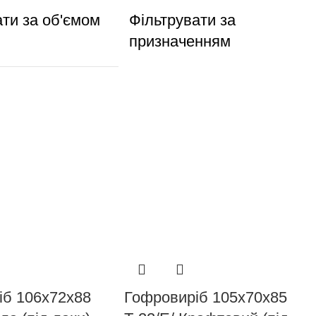
ати за об'ємом
Фільтрувати за
призначенням
іб 106х72х88
Гофровиріб 105х70х85