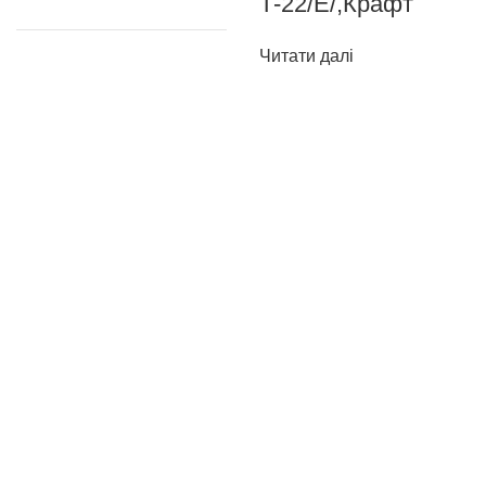
Т-22/Е/,Крафт
Читати далі