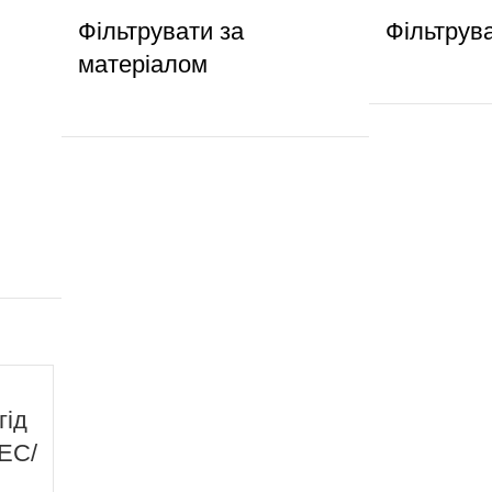
Фільтрувати за
Фільтрув
матеріалом
гід
/ЕС/