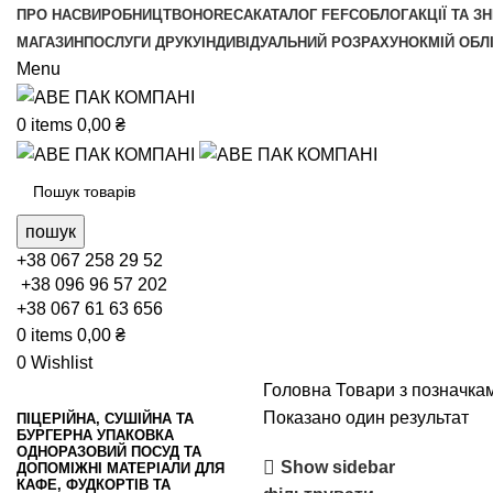
ПРО НАС
ВИРОБНИЦТВО
HORECA
КАТАЛОГ FEFCO
БЛОГ
АКЦІЇ ТА З
МАГАЗИН
ПОСЛУГИ ДРУКУ
ІНДИВІДУАЛЬНИЙ РОЗРАХУНОК
МІЙ ОБЛ
Menu
0
items
0,00
₴
пошук
+38 067 258 29 52
+38 096 96 57 202
+38 067 61 63 656
0
items
0,00
₴
0
Wishlist
Головна
Товари з позначкам
Показано один результат
ПІЦЕРІЙНА, СУШІЙНА ТА
БУРГЕРНА УПАКОВКА
ОДНОРАЗОВИЙ ПОСУД ТА
Show sidebar
ДОПОМІЖНІ МАТЕРІАЛИ ДЛЯ
КАФЕ, ФУДКОРТІВ ТА