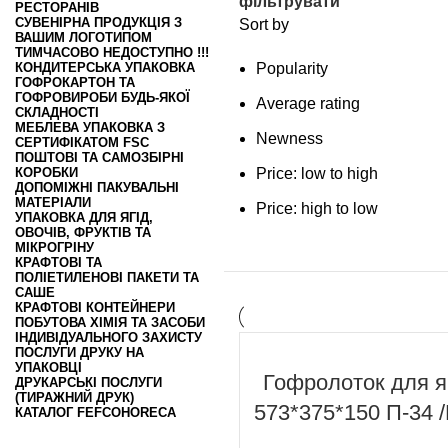
фільтрувати
РЕСТОРАНІВ
СУВЕНІРНА ПРОДУКЦІЯ З
Sort by
ВАШИМ ЛОГОТИПОМ
ТИМЧАСОВО НЕДОСТУПНО !!!
КОНДИТЕРСЬКА УПАКОВКА
Popularity
ГОФРОКАРТОН ТА
ГОФРОВИРОБИ БУДЬ-ЯКОЇ
Average rating
СКЛАДНОСТІ
МЕБЛЕВА УПАКОВКА З
Newness
СЕРТИФІКАТОМ FSC
ПОШТОВІ ТА САМОЗБІРНІ
КОРОБКИ
Price: low to high
ДОПОМІЖНІ ПАКУВАЛЬНІ
МАТЕРІАЛИ
Price: high to low
УПАКОВКА ДЛЯ ЯГІД,
ОВОЧІВ, ФРУКТІВ ТА
МІКРОГРІНУ
КРАФТОВІ ТА
ПОЛІЕТИЛЕНОВІ ПАКЕТИ ТА
САШЕ
КРАФТОВІ КОНТЕЙНЕРИ
ПОБУТОВА ХІМІЯ ТА ЗАСОБИ
ІНДИВІДУАЛЬНОГО ЗАХИСТУ
ПОСЛУГИ ДРУКУ НА
УПАКОВЦІ
Гофролоток для я
ДРУКАРСЬКІ ПОСЛУГИ
(ТИРАЖНИЙ ДРУК)
573*375*150 П-34 
КАТАЛОГ FEFCO
HORECA