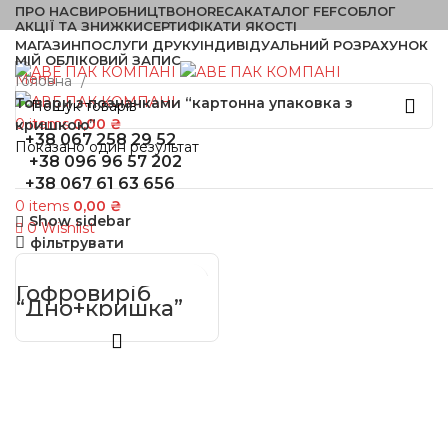
ПРО НАС
ВИРОБНИЦТВО
HORECA
КАТАЛОГ FEFCO
БЛОГ
АКЦІЇ ТА ЗНИЖКИ
СЕРТИФІКАТИ ЯКОСТІ
МАГАЗИН
ПОСЛУГИ ДРУКУ
ІНДИВІДУАЛЬНИЙ РОЗРАХУНОК
МІЙ ОБЛІКОВИЙ ЗАПИС
Menu
Головна
Товари з позначками “картонна упаковка з
0
items
0,00
₴
кришкою”
+38 067 258 29 52
Показано один результат
+38 096 96 57 202
+38 067 61 63 656
0
items
0,00
₴
Show sidebar
0
Wishlist
фільтрувати
Гофровиріб
“Дно+кришка”