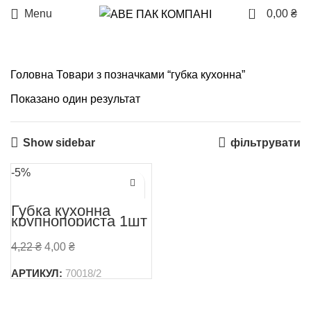
0
Menu
0,00
₴
Головна
Товари з позначками “губка кухонна”
Показано один результат
Show sidebar
фільтрувати
-5%
Губка кухонна
крупнопориста 1шт
4,22
₴
4,00
₴
АРТИКУЛ:
70018/2