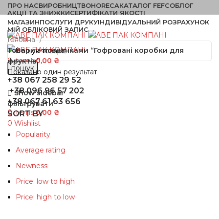
ПРО НАС
ВИРОБНИЦТВО
HORECA
КАТАЛОГ FEFCO
БЛОГ
АКЦІЇ ТА ЗНИЖКИ
СЕРТИФІКАТИ ЯКОСТІ
МАГАЗИН
ПОСЛУГИ ДРУКУ
ІНДИВІДУАЛЬНИЙ РОЗРАХУНОК
МІЙ ОБЛІКОВИЙ ЗАПИС
Menu
Головна
Товари з позначками “Гофровані коробки для
0
items
0,00
₴
фруктів”
пошук
Показано один результат
+38 067 258 29 52
+38 096 96 57 202
Show sidebar
+38 067 61 63 656
фільтрувати
0
items
0,00
₴
SORT BY
0
Wishlist
Popularity
Average rating
Newness
Price: low to high
Price: high to low