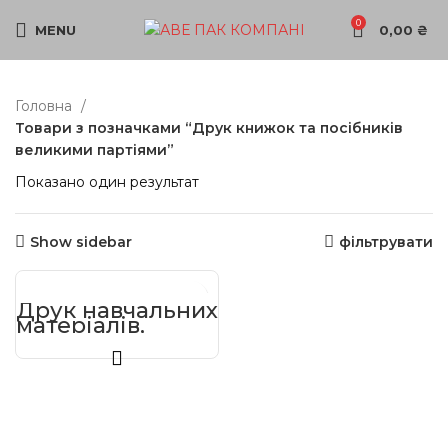
0
MENU
0,00
₴
Головна
Товари з позначками “Друк книжок та посібників
великими партіями”
Показано один результат
Show sidebar
фільтрувати
Друк навчальних
матеріалів,
методичних
посібників