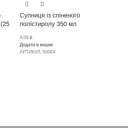
о
Супниця із спіненого
 (25
полістиролу 350 мл
4,08
₴
Додати в кошик
АРТИКУЛ:
50064