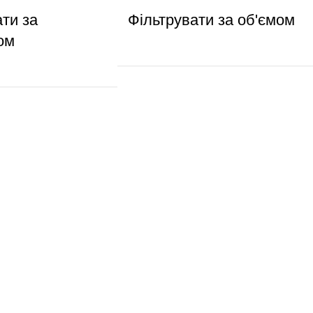
ати за
Фільтрувати за об'ємом
ом