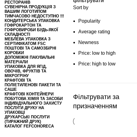
фільтрувати
РЕСТОРАНІВ
СУВЕНІРНА ПРОДУКЦІЯ З
Sort by
ВАШИМ ЛОГОТИПОМ
ТИМЧАСОВО НЕДОСТУПНО !!!
КОНДИТЕРСЬКА УПАКОВКА
Popularity
ГОФРОКАРТОН ТА
ГОФРОВИРОБИ БУДЬ-ЯКОЇ
Average rating
СКЛАДНОСТІ
МЕБЛЕВА УПАКОВКА З
Newness
СЕРТИФІКАТОМ FSC
ПОШТОВІ ТА САМОЗБІРНІ
КОРОБКИ
Price: low to high
ДОПОМІЖНІ ПАКУВАЛЬНІ
МАТЕРІАЛИ
Price: high to low
УПАКОВКА ДЛЯ ЯГІД,
ОВОЧІВ, ФРУКТІВ ТА
МІКРОГРІНУ
КРАФТОВІ ТА
ПОЛІЕТИЛЕНОВІ ПАКЕТИ ТА
САШЕ
КРАФТОВІ КОНТЕЙНЕРИ
Фільтрувати за
ПОБУТОВА ХІМІЯ ТА ЗАСОБИ
ІНДИВІДУАЛЬНОГО ЗАХИСТУ
призначенням
ПОСЛУГИ ДРУКУ НА
УПАКОВЦІ
ДРУКАРСЬКІ ПОСЛУГИ
(ТИРАЖНИЙ ДРУК)
КАТАЛОГ FEFCO
HORECA