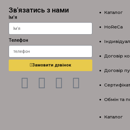
Зв'язатись з нами
Каталог
Ім'я
HoReCa
Телефон
Індивідуа
Договір ко
Замовити дзвінок
Договір п
Сертифікат
Обмін та 
Каталог