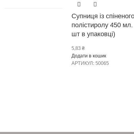
Супниця із спіненог
полістиролу 450 мл.
шт в упаковці)
5,83
₴
Додати в кошик
АРТИКУЛ:
50065