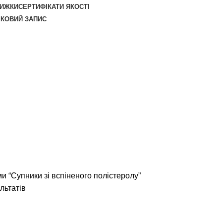
НИЖКИ
СЕРТИФІКАТИ ЯКОСТІ
ІКОВИЙ ЗАПИС
и “Супники зі вспіненого полістеролу”
льтатів