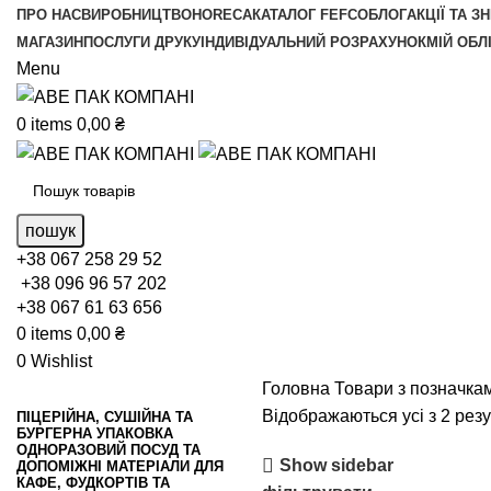
ПРО НАС
ВИРОБНИЦТВО
HORECA
КАТАЛОГ FEFCO
БЛОГ
АКЦІЇ ТА З
МАГАЗИН
ПОСЛУГИ ДРУКУ
ІНДИВІДУАЛЬНИЙ РОЗРАХУНОК
МІЙ ОБЛ
Menu
0
items
0,00
₴
пошук
+38 067 258 29 52
+38 096 96 57 202
+38 067 61 63 656
0
items
0,00
₴
0
Wishlist
Головна
Товари з позначкам
Відображаються усі з 2 резу
ПІЦЕРІЙНА, СУШІЙНА ТА
БУРГЕРНА УПАКОВКА
ОДНОРАЗОВИЙ ПОСУД ТА
Show sidebar
ДОПОМІЖНІ МАТЕРІАЛИ ДЛЯ
КАФЕ, ФУДКОРТІВ ТА