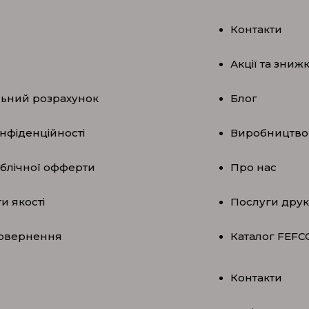
Контакти
Акції та зниж
льний розрахунок
Блог
нфіденційності
Виробництво
ублічної офферти
Про нас
и якості
Послуги друк
повернення
Каталог FEFC
Контакти