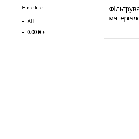
Price filter
Фільтрув
матеріал
All
0,00
₴
+